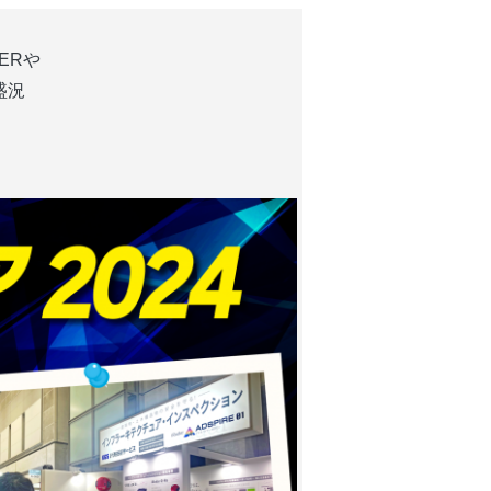
。
ERや
盛況