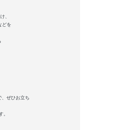
け、　 
などを
も
で、ぜひお立ち
ます。